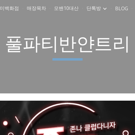
취미백화점
매장목차
모밴10대산
단톡방
BLOG
ip to main content
Skip to navigat
풀파티반얀트리