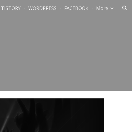
TISTORY
WORDPRESS
FACEBOOK
More
ion