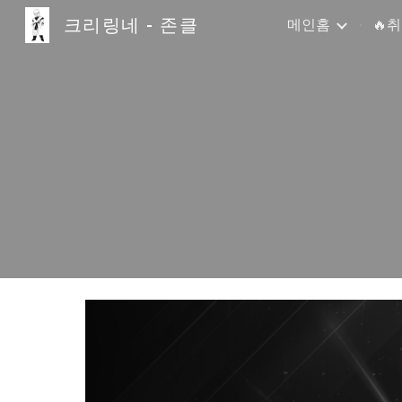
크리링네 - 존클
메인홈
🔥
Sk