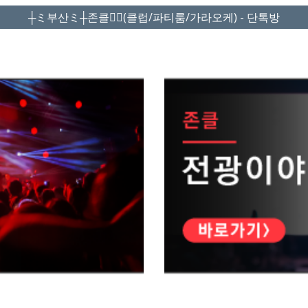
┼ミ부산ミ┼존클❤️‍🔥(클럽/파티룸/가라오케) - 단톡방