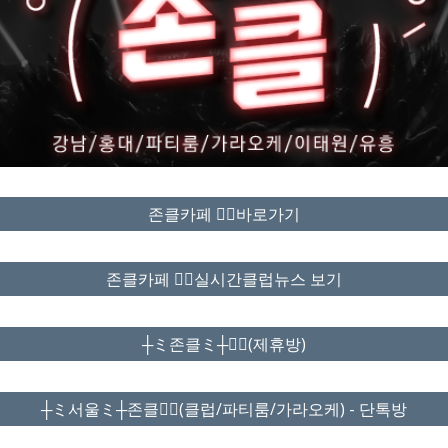
존클카페 ❤️‍🔥바로가기
존클카페 ❤️‍🔥실시간클럽뉴스 보기
┼ミ존클ミ┼❤️‍🔥(제휴방)
┼ミ서울ミ┼존클❤️‍🔥(클럽/파티룸/가라오케) - 단톡방