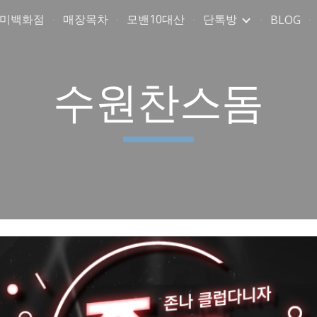
취미백화점
매장목차
모밴10대산
단톡방
BLOG
ip to main content
Skip to navigat
수원찬스돔