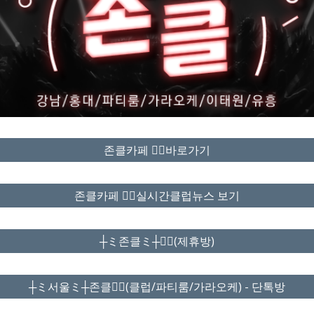
존클카페 ❤️‍🔥바로가기
존클카페 ❤️‍🔥실시간클럽뉴스 보기
┼ミ존클ミ┼❤️‍🔥(제휴방)
┼ミ서울ミ┼존클❤️‍🔥(클럽/파티룸/가라오케) - 단톡방