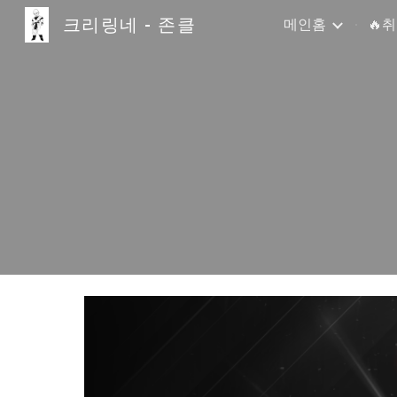
크리링네 - 존클
메인홈
🔥
Sk