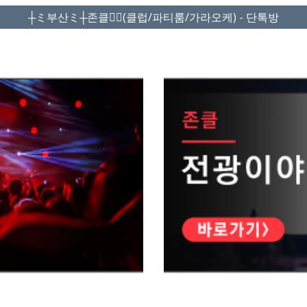
┼ミ부산ミ┼존클❤️‍🔥(클럽/파티룸/가라오케) - 단톡방