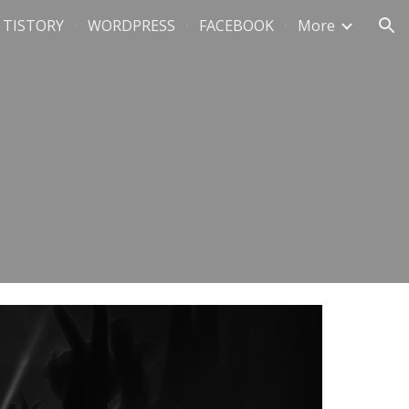
TISTORY
WORDPRESS
FACEBOOK
More
ion